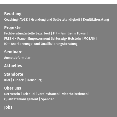
Bera­tung
Coa­ching (AVGS)
Grün­dung und Selbst­stän­dig­keit
Kon­flikt­be­ra­tung
Pro­jekte
Fach­be­ra­tungs­stelle Sex­ar­beit
FiF – Fami­lie im Fokus
FRESH – Frauen Empower­ment Schles­wig- Hol­stein
MOSAIK
IQ – Aner­ken­nungs- und Qua­li­fi­zie­rungs­be­ra­tung
Semi­nare
Anmel­de­for­mu­lar
Aktu­el­les
Stand­orte
Kiel
Lübeck
Flens­burg
Über uns
Der Verein
Leit­bild
Ver­eins­frauen
Mit­ar­bei­te­rin­nen
Qua­li­täts­ma­nage­ment
Spen­den
Jobs