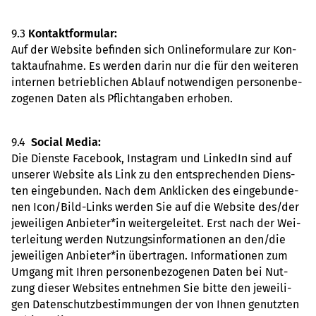
9.3
Kon­takt­for­mu­lar:
Auf der Web­site befin­den sich Online­for­mu­lare zur Kon­
takt­auf­nahme. Es werden darin nur die für den wei­te­ren
inter­nen betrieb­li­chen Ablauf not­wen­di­gen per­so­nen­be­
zo­ge­nen Daten als Pflicht­an­ga­ben erho­ben.
9.4
Social Media:
Die Dienste Face­book, Insta­gram und Lin­kedIn sind auf
unse­rer Web­site als Link zu den ent­spre­chen­den Diens­
ten ein­ge­bun­den. Nach dem Ankli­cken des ein­ge­bun­de­
nen Icon/Bild-Links werden Sie auf die Web­site des/der
jewei­li­gen Anbie­ter*in wei­ter­ge­lei­tet. Erst nach der Wei­
ter­lei­tung werden Nut­zungs­in­for­ma­tio­nen an den/die
jewei­li­gen Anbie­ter*in über­tra­gen. Infor­ma­tio­nen zum
Umgang mit Ihren per­so­nen­be­zo­ge­nen Daten bei Nut­
zung dieser Web­sites ent­neh­men Sie bitte den jewei­li­
gen Daten­schutz­be­stim­mun­gen der von Ihnen genutz­ten