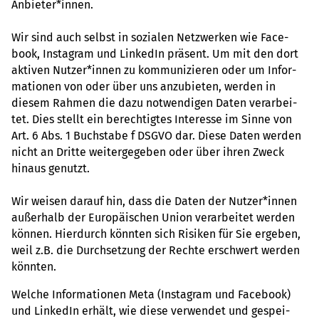
Anbie­ter*innen.
Wir sind auch selbst in sozia­len Netz­wer­ken wie Face­
book, Insta­gram und Lin­kedIn prä­sent. Um mit den dort
akti­ven Nutzer*innen zu kom­mu­ni­zie­ren oder um Infor­
ma­tio­nen von oder über uns anzu­bie­ten, werden in
diesem Rahmen die dazu not­wen­di­gen Daten ver­ar­bei­
tet. Dies stellt ein berech­tig­tes Inter­esse im Sinne von
Art. 6 Abs. 1 Buch­stabe f DSGVO dar. Diese Daten werden
nicht an Dritte wei­ter­ge­ge­ben oder über ihren Zweck
hinaus genutzt.
Wir weisen darauf hin, dass die Daten der Nutzer*innen
außer­halb der Euro­päi­schen Union ver­ar­bei­tet werden
können. Hier­durch könn­ten sich Risi­ken für Sie erge­ben,
weil z.B. die Durch­set­zung der Rechte erschwert werden
könn­ten.
Welche Infor­ma­tio­nen Meta (Insta­gram und Face­book)
und Lin­kedIn erhält, wie diese ver­wen­det und gespei­