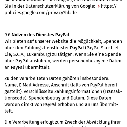
Sie in der Daten­schut­z­er­klä­rung von Google:
https://​
policies.​google.​com/​privacy?​hl=de
9.6
Nutzen des Diens­tes PayPal
Wir bieten auf unse­rer Web­site die Mög­lich­keit, Spen­den
über den Zah­lungs­dienst­leis­ter
PayPal
(PayPal S.a.r.l. et
Cie, S.C.A., Luxem­burg) zu täti­gen. Wenn Sie eine Spende
über PayPal aus­füh­ren, werden per­so­nen­be­zo­gene Daten
an PayPal über­mit­telt.
Zu den ver­ar­bei­te­ten Daten gehö­ren ins­be­son­dere:
Name, E Mail Adresse, Anschrift (falls von PayPal bereit­
ge­stellt), ver­schlüs­selte Zah­lungs­in­for­ma­tio­nen (Trans­ak­
ti­ons­code), Spen­den­be­trag und Datum. Diese Daten
werden direkt von PayPal erho­ben und an uns über­mit­
telt.
Die Ver­ar­bei­tung erfolgt zum Zweck der Abwick­lung Ihrer