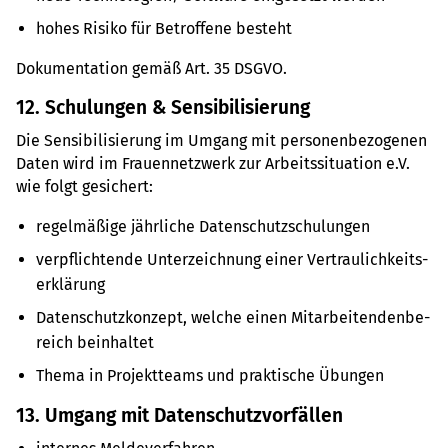
hohes Risiko für Betrof­fene besteht
Doku­men­ta­tion gemäß Art. 35 DSGVO.
12. Schu­lun­gen & Sen­si­bi­li­sie­rung
Die Sen­si­bi­li­sie­rung im Umgang mit per­so­nen­be­zo­ge­nen
Daten wird im Frau­en­netz­werk zur Arbeits­si­tua­tion e.V.
wie folgt gesi­chert:
regel­mä­ßige jähr­li­che Daten­schutz­schu­lun­gen
ver­pflich­tende Unter­zeich­nung einer Ver­trau­lich­keits­
er­klä­rung
Daten­schutz­kon­zept, welche einen Mit­ar­bei­ten­den­be­
reich beinhal­tet
Thema in Pro­jekt­teams und prak­ti­sche Übun­gen
13. Umgang mit Daten­schutz­vor­fäl­len