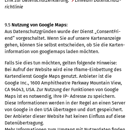
Link zur Daten­schut­z­er­klä­rung:
Lin­kedIn Daten­schutz­
richt­li­nie
9.5
Nut­zung von Google Maps:
Aus Daten­schutz­grün­den wurde der Dienst „Consent­Fri­
end“ vor­ge­schal­tet. Wenn Sie auf unsere Kar­ten­an­zeige
gehen, können Sie selbst ent­schei­den, ob Sie die Kar­ten­
in­for­ma­tion von goo­gle­maps laden möch­ten.
Falls Sie dies tun möch­ten, gelten fol­gende Hin­weise:
Bei Aufruf der Web­site wird eine Iframe-Ein­bet­tung des
Kar­ten­dienst Google Maps genutzt. Anbie­ter ist die
Google Inc., 1600 Amphi­theatre Park­way Moun­tain View,
CA 94043, USA. Zur Nut­zung der Funk­tio­nen von Google
Maps ist es not­wen­dig, Ihre IP- Adresse zu spei­chern.
Diese Infor­ma­tio­nen werden in der Regel an einen Server
von Google in den USA über­tra­gen und dort gespei­chert.
Der Anbie­ter dieser Web­site hat keinen Ein­fluss auf diese
Daten­über­tra­gung.
Mehr Infor­ma­tio­nen zum Umgang mit Nut­zer­da­ten finden