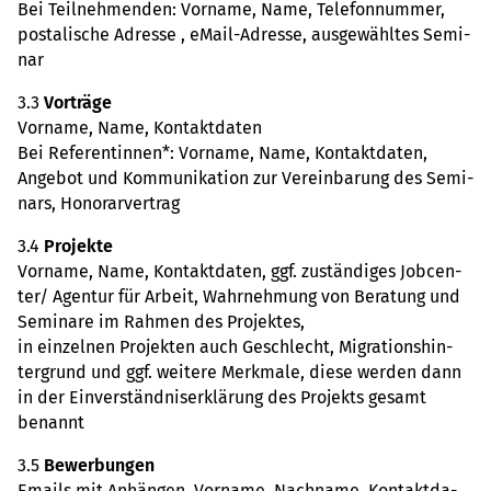
Bei Teil­neh­men­den: Vor­name, Name, Tele­fon­num­mer,
pos­ta­li­sche Adresse , eMail-Adresse, aus­ge­wähl­tes Semi­
nar
3.3
Vor­träge
Vor­name, Name, Kon­takt­da­ten
Bei Refe­ren­tin­nen*: Vor­name, Name, Kon­takt­da­ten,
Ange­bot und Kom­mu­ni­ka­tion zur Ver­ein­ba­rung des Semi­
nars, Hono­rar­ver­trag
3.4
Pro­jekte
Vor­name, Name, Kon­takt­da­ten, ggf. zustän­di­ges Job­cen­
ter/ Agen­tur für Arbeit, Wahr­neh­mung von Bera­tung und
Semi­nare im Rahmen des Pro­jek­tes,
in ein­zel­nen Pro­jek­ten auch Geschlecht, Migra­ti­ons­hin­
ter­grund und ggf. wei­tere Merk­male, diese werden dann
in der Ein­ver­ständ­nis­er­klä­rung des Pro­jekts gesamt
benannt
3.5
Bewer­bun­gen
Emails mit Anhän­gen, Vor­name, Nach­name, Kon­takt­da­