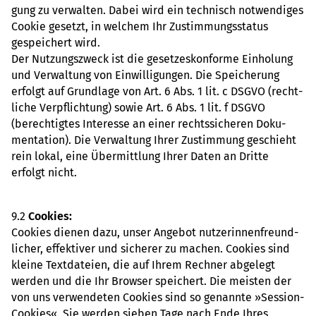
gung zu ver­wal­ten. Dabei wird ein tech­nisch not­wen­di­ges
Cookie gesetzt, in wel­chem Ihr Zustim­mungs­sta­tus
gespei­chert wird.
Der Nut­zungs­zweck ist die geset­zes­kon­forme Ein­ho­lung
und Ver­wal­tung von Ein­wil­li­gun­gen. Die Spei­che­rung
erfolgt auf Grund­lage von Art. 6 Abs. 1 lit. c DSGVO (recht­
li­che Ver­pflich­tung) sowie Art. 6 Abs. 1 lit. f DSGVO
(berech­tig­tes Inter­esse an einer rechts­si­che­ren Doku­
men­ta­tion). Die Ver­wal­tung Ihrer Zustim­mung geschieht
rein lokal, eine Über­mitt­lung Ihrer Daten an Dritte
erfolgt nicht.
9.2
Coo­kies:
Coo­kies dienen dazu, unser Ange­bot nut­ze­rin­nen­freund­
li­cher, effek­ti­ver und siche­rer zu machen. Coo­kies sind
kleine Text­da­teien, die auf Ihrem Rech­ner abge­legt
werden und die Ihr Brow­ser spei­chert. Die meis­ten der
von uns ver­wen­de­ten Coo­kies sind so genannte »Ses­sion-
Coo­kies«. Sie werden sieben Tage nach Ende Ihres