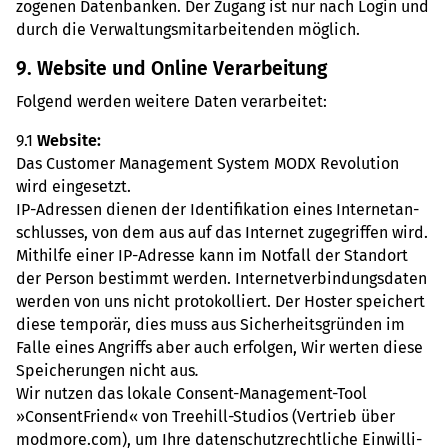
zo­ge­nen Daten­ban­ken. Der Zugang ist nur nach Login und
durch die Ver­wal­tungs­mit­ar­bei­ten­den mög­lich.
9. Web­site und Online Ver­ar­bei­tung
Fol­gend werden wei­tere Daten ver­ar­bei­tet:
9.1
Web­site:
Das Custo­mer Manage­ment System MODX Revo­lu­tion
wird ein­ge­setzt.
IP-Adres­sen dienen der Iden­ti­fi­ka­tion eines Inter­net­an­
schlus­ses, von dem aus auf das Inter­net zuge­grif­fen wird.
Mit­hilfe einer IP-Adresse kann im Not­fall der Stand­ort
der Person bestimmt werden. Inter­net­ver­bin­dungs­da­ten
werden von uns nicht pro­to­kol­liert. Der Hoster spei­chert
diese tem­po­rär, dies muss aus Sicher­heits­grün­den im
Falle eines Angriffs aber auch erfol­gen, Wir werten diese
Spei­che­run­gen nicht aus
.
Wir nutzen das lokale Con­sent-Manage­ment-Tool
»Consent­Fri­end« von Tree­hill-Stu­dios (Ver­trieb über
mod­more.com), um Ihre daten­schutz­recht­li­che Ein­wil­li­