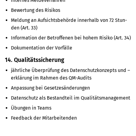
inter­nes Mel­de­ver­fah­ren
Bewer­tung des Risi­kos
Mel­dung an Auf­sichts­be­hörde inner­halb von 72 Stun­
den (Art. 33)
Infor­ma­tion der Betrof­fe­nen bei hohem Risiko (Art. 34)
Doku­men­ta­tion der Vor­fälle
14
.
Qua­li­täts­si­che­rung
jähr­li­che Über­prü­fung des Daten­schutz­kon­zepts und –
erklä­rung im Rahmen des QM-Audits
Anpas­sung bei Geset­zes­än­de­run­gen
Daten­schutz als Bestand­teil im Qua­li­täts­ma­nage­ment
Übun­gen in Teams
Feed­back der Mit­ar­bei­ten­den