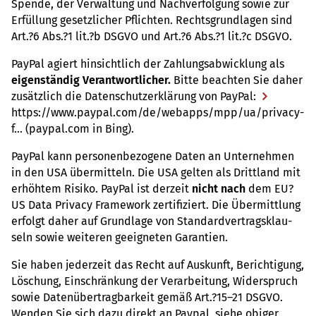
Spende, der Ver­wal­tung und Nach­ver­fol­gung sowie zur
Erfül­lung gesetz­li­cher Pflich­ten. Rechts­grund­la­gen sind
Art.?6 Abs.?1 lit.?b DSGVO und Art.?6 Abs.?1 lit.?c DSGVO.
PayPal agiert hin­sicht­lich der Zah­lungs­ab­wick­lung als
eigen­stän­dig Ver­ant­wort­li­cher
.
Bitte beach­ten Sie daher
zusätz­lich die Daten­schut­z­er­klä­rung von PayPal:
https://​www.​paypal.​com/​de/​webapps/​mpp/​ua/​privacy-​
f...
(paypal.​com in Bing).
PayPal kann per­so­nen­be­zo­gene Daten an Unter­neh­men
in den USA über­mit­teln. Die USA gelten als Dritt­land mit
erhöh­tem Risiko. PayPal ist der­zeit
nicht
nach
dem EU?
US Data Pri­vacy Frame­work zer­ti­fi­ziert. Die Über­mitt­lung
erfolgt daher auf Grund­lage von Stan­dard­ver­trags­klau­
seln sowie wei­te­ren geeig­ne­ten Garan­tien.
Sie haben jeder­zeit das Recht auf Aus­kunft, Berich­ti­gung,
Löschung, Ein­schrän­kung der Ver­ar­bei­tung, Wider­spruch
sowie Daten­über­trag­bar­keit gemäß Art.?15–21 DSGVO.
Wenden Sie sich dazu direkt an Paypal, siehe obiger