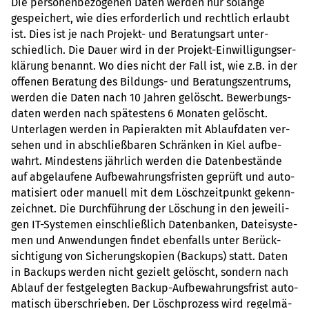
Die per­so­nen­be­zo­ge­nen Daten werden nur solange
gespei­chert, wie dies erfor­der­lich und recht­lich erlaubt
ist. Dies ist je nach Pro­jekt- und Bera­tungs­art unter­
schied­lich. Die Dauer wird in der Pro­jekt-Ein­wil­li­gungs­er­
klä­rung benannt. Wo dies nicht der Fall ist, wie z.B. in der
offe­nen Bera­tung des Bil­dungs- und Bera­tungs­zen­trums,
werden die Daten nach 10 Jahren gelöscht. Bewer­bungs­
da­ten werden nach spä­tes­tens 6 Mona­ten gelöscht.
Unter­la­gen werden in Papier­ak­ten mit Ablauf­da­ten ver­
se­hen und in abschließ­ba­ren Schrän­ken in Kiel auf­be­
wahrt. Min­des­tens jähr­lich werden die Daten­be­stände
auf abge­lau­fene Auf­be­wah­rungs­fris­ten geprüft und auto­
ma­ti­siert oder manu­ell mit dem Lösch­zeit­punkt gekenn­
zeich­net. Die Durch­füh­rung der Löschung in den jewei­li­
gen IT-Sys­te­men ein­schlie­ß­lich Daten­ban­ken, Datei­sys­te­
men und Anwen­dun­gen findet eben­falls unter Berück­
sich­ti­gung von Siche­rungs­ko­pien (Back­ups) statt. Daten
in Back­ups werden nicht gezielt gelöscht, son­dern nach
Ablauf der fest­ge­leg­ten Backup-Auf­be­wah­rungs­frist auto­
ma­tisch über­schrie­ben. Der Lösch­pro­zess wird regel­mä­