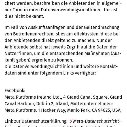
chert werden, beschrei­ben die Anbie­ten­den in all­ge­mei­
ner Form in ihren Daten­ver­wen­dungs­richt­li­nien. Uns ist
dies nicht bekannt.
Im Fall von Aus­kunfts­an­fra­gen und der Gel­tend­ma­chung
von Betrof­fe­nen­rech­ten ist es am effek­tivs­ten, diese bei
den Anbie­ten­den direkt gel­tend zu machen. Nur der
Anbie­tende selbst hat jeweils Zugriff auf die Daten der
Nutzer*innen, um die ent­spre­chen­den Maß­nah­men (Aus­
kunft geben) ergrei­fen zu können.
Die Daten­ver­wen­dungs­richt­li­nien und wei­tere Kon­takt­
da­ten sind unter fol­gen­dem Links ver­füg­bar:
Face­book:
Meta Plat­forms Ire­land Ltd., 4 Grand Canal Square, Grand
Canal Har­bour, Dublin 2, Irland, Mut­ter­un­ter­neh­men:
Meta Plat­forms, 1 Hacker Way, Menlo Park, CA 94025, USA;
Link zur Daten­schut­z­er­klä­rung:
Meta-Daten­schutz­richt­