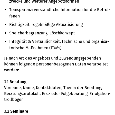
zwe­cke und wei­te­rer Ange­bots­for­men
Trans­pa­renz: ver­ständ­li­che Infor­ma­tion für die Betrof­
fe­nen
Rich­tig­keit: regel­mä­ßige Aktua­li­sie­rung
Spei­cher­be­gren­zung: Lösch­kon­zept
Inte­gri­tät & Ver­trau­lich­keit: tech­ni­sche und orga­ni­sa­
to­ri­sche Maß­nah­men (TOMs)
Je nach Art des Ange­bots und Zuwen­dungs­ge­ben­den
können fol­gende per­so­nen­be­zo­ge­nen Daten ver­ar­bei­tet
werden:
3.1
Bera­tung
Vor­name, Name, Kon­takt­da­ten, Thema der Bera­tung,
Bera­tungs­pro­to­koll, Erst- oder Fol­ge­be­ra­tung, Erfolgs­kon­
troll­bo­gen
3.2
Semi­nare