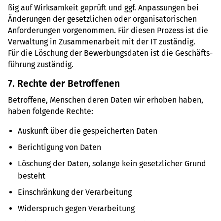
ßig auf Wirk­sam­keit geprüft und ggf. Anpas­sun­gen bei
Ände­run­gen der gesetz­li­chen oder orga­ni­sa­to­ri­schen
Anfor­de­run­gen vor­ge­nom­men. Für diesen Pro­zess ist die
Ver­wal­tung in Zusam­men­ar­beit mit der IT zustän­dig.
Für die Löschung der Bewer­bungs­da­ten ist die Geschäfts­
füh­rung zustän­dig.
7. Rechte der Betrof­fe­nen
Betrof­fene, Men­schen deren Daten wir erho­ben haben,
haben fol­gende Rechte:
Aus­kunft über die gespei­cher­ten Daten
Berich­ti­gung von Daten
Löschung der Daten, solange kein gesetz­li­cher Grund
besteht
Ein­schrän­kung der Ver­ar­bei­tung
Wider­spruch gegen Ver­ar­bei­tung