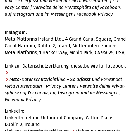
li­nie – So erfasst und ver­wen­det Meta Nut­zer­da­ten | Pri­
vacy Center | Ver­walte deine Pri­vat­sphäre auf Face­book,
auf Insta­gram und im Mes­sen­ger | Face­book Pri­vacy
Insta­gram:
Meta Plat­forms Ire­land Ltd., 4 Grand Canal Square, Grand
Canal Har­bour, Dublin 2, Irland, Mut­ter­un­ter­neh­men:
Meta Plat­forms, 1 Hacker Way, Menlo Park, CA 94025, USA;
Link zur Daten­schut­z­er­klä­rung: die­selbe wie für face­book
Meta-Daten­schutz­richt­li­nie – So erfasst und ver­wen­det
Meta Nut­zer­da­ten | Pri­vacy Center | Ver­walte deine Pri­vat­
sphäre auf Face­book, auf Insta­gram und im Mes­sen­ger |
Face­book Pri­vacy
Lin­kedIn:
Lin­kedIn Ire­land Unli­mi­ted Com­pany, Wilton Place,
Dublin 2, Ire­land