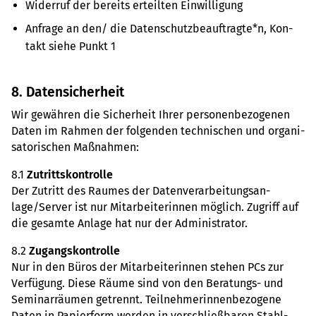
Wider­ruf der bereits erteil­ten Ein­wil­li­gung
Anfrage an den/ die Daten­schutz­be­auf­tragte*n, Kon­
takt siehe Punkt 1
8. Daten­si­cher­heit
Wir gewäh­ren die Sicher­heit Ihrer per­so­nen­be­zo­ge­nen
Daten im Rahmen der fol­gen­den tech­ni­schen und orga­ni­
sa­to­ri­schen Maß­nah­men:
8.1
Zutritts­kon­trolle
Der Zutritt des Raumes der Daten­ver­ar­bei­tungs­an­
lage/Server ist nur Mit­ar­bei­te­rin­nen mög­lich. Zugriff auf
die gesamte Anlage hat nur der Admi­nis­tra­tor.
8.2
Zugangs­kon­trolle
Nur in den Büros der Mit­ar­bei­te­rin­nen stehen PCs zur
Ver­fü­gung. Diese Räume sind von den Bera­tungs- und
Semi­nar­räu­men getrennt. Teil­neh­me­rin­nen­be­zo­gene
Daten in Papier­form werden in ver­schließ­ba­ren Stahl­