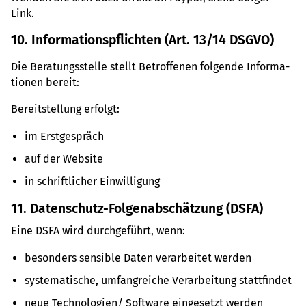
Link.
10. Infor­ma­ti­ons­pflich­ten (Art. 13/14 DSGVO)
Die Bera­tungs­stelle stellt Betrof­fe­nen fol­gende Infor­ma­
tio­nen bereit:
Bereit­stel­lung erfolgt:
im Erst­ge­spräch
auf der Web­site
in schrift­li­cher Ein­wil­li­gung
11. Daten­schutz-Fol­gen­ab­schät­zung (DSFA)
Eine DSFA wird durch­ge­führt, wenn:
beson­ders sen­si­ble Daten ver­ar­bei­tet werden
sys­te­ma­ti­sche, umfang­rei­che Ver­ar­bei­tung statt­fin­det
neue Tech­no­lo­gien/ Soft­ware ein­ge­setzt werden