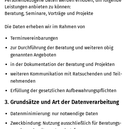
Per­so­nen­be­zo­gene Daten werden erho­ben, um fol­gende
Leis­tun­gen anbie­ten zu können:
Bera­tung, Semi­nare, Vor­träge und Pro­jekte
Die Daten erhe­ben wir im Rahmen von
Ter­min­ver­ein­ba­run­gen
zur Durch­füh­rung der Bera­tung und wei­te­ren obig
genann­ten Ange­bo­ten
in der Doku­men­ta­tion der Bera­tung und Pro­jek­ten
wei­te­ren Kom­mu­ni­ka­tion mit Rat­su­chen­den und Teil­
neh­men­den
Erfül­lung der gesetz­li­chen Auf­be­wah­rungs­pflich­ten
3. Grund­sätze und Art der Daten­ver­ar­bei­tung
Daten­mi­ni­mie­rung: nur not­wen­dige Daten
Zweck­bin­dung: Nut­zung aus­schlie­ß­lich für Bera­tungs­