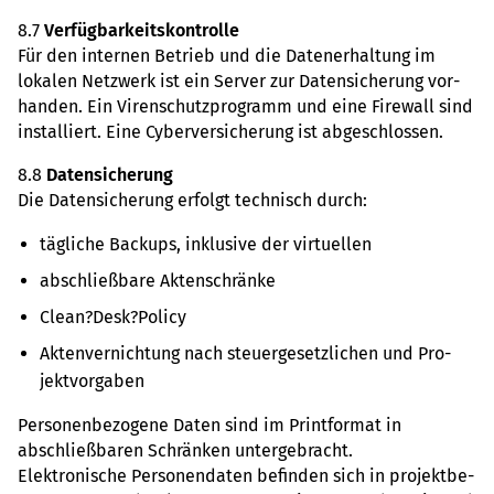
8.7
Ver­füg­bar­keits­kon­trolle
Für den inter­nen Betrieb und die Daten­er­hal­tung im
loka­len Netz­werk ist ein Server zur Daten­si­che­rung vor­
han­den. Ein Viren­schutz­pro­gramm und eine Fire­wall sind
instal­liert. Eine Cyber­ver­si­che­rung ist abge­schlos­sen.
8.8
Daten­si­che­rung
Die Daten­si­che­rung erfolgt tech­nisch durch:
täg­li­che Back­ups, inklu­sive der vir­tu­el­len
abschließ­bare Akten­schränke
Clean?Desk?Policy
Akten­ver­nich­tung nach steu­er­ge­setz­li­chen und Pro­
jekt­vor­ga­ben
Per­so­nen­be­zo­gene Daten sind im Print­for­mat in
abschließ­ba­ren Schrän­ken unter­ge­bracht.
Elek­tro­ni­sche Per­so­nen­da­ten befin­den sich in pro­jekt­be­