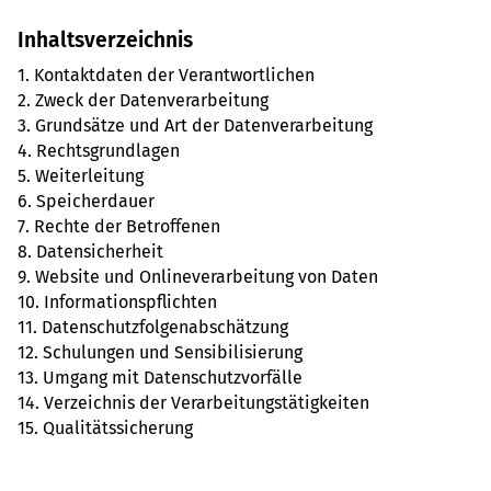
Inhalts­ver­zeich­nis
1. Kon­takt­da­ten der Ver­ant­wort­li­chen
2. Zweck der Daten­ver­ar­bei­tung
3. Grund­sätze und Art der Daten­ver­ar­bei­tung
4. Rechts­grund­la­gen
5. Wei­ter­lei­tung
6. Spei­cherdauer
7. Rechte der Betrof­fe­nen
8. Daten­si­cher­heit
9. Web­site und Online­ver­ar­bei­tung von Daten
10. Infor­ma­ti­ons­pflich­ten
11. Daten­schutz­fol­gen­ab­schät­zung
12. Schu­lun­gen und Sen­si­bi­li­sie­rung
13. Umgang mit Daten­schutz­vor­fälle
14. Ver­zeich­nis der Ver­ar­bei­tungs­tä­tig­kei­ten
15. Qua­li­täts­si­che­rung