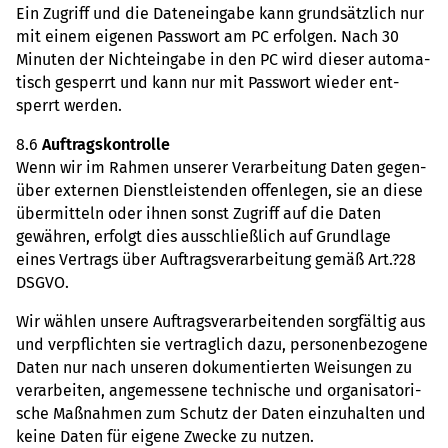
Ein Zugriff und die Daten­ein­gabe kann grund­sätz­lich nur
mit einem eige­nen Pass­wort am PC erfol­gen. Nach 30
Minu­ten der Nicht­ein­gabe in den PC wird dieser auto­ma­
tisch gesperrt und kann nur mit Pass­wort wieder ent­
sperrt werden.
8.6
Auf­trags­kon­trolle
Wenn wir im Rahmen unse­rer Ver­ar­bei­tung Daten gegen­
über exter­nen Dienst­leis­ten­den offen­le­gen, sie an diese
über­mit­teln oder ihnen sonst Zugriff auf die Daten
gewäh­ren, erfolgt dies aus­schlie­ß­lich auf Grund­lage
eines Ver­trags über Auf­trags­ver­ar­bei­tung gemäß Art.?28
DSGVO.
Wir wählen unsere Auf­trags­ver­ar­bei­ten­den sorg­fäl­tig aus
und ver­pflich­ten sie ver­trag­lich dazu, per­so­nen­be­zo­gene
Daten nur nach unse­ren doku­men­tier­ten Wei­sun­gen zu
ver­ar­bei­ten, ange­mes­sene tech­ni­sche und orga­ni­sa­to­ri­
sche Maß­nah­men zum Schutz der Daten ein­zu­hal­ten und
keine Daten für eigene Zwecke zu nutzen.