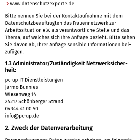
www.​dat​ensc​hutz​expe​rte.​de
Bitte nennen Sie bei der Kon­takt­auf­nahme mit dem
Daten­schutz­be­auf­trag­ten das Frau­en­netz­werk zur
Arbeits­si­tua­tion e.V. als ver­ant­wort­li­che Stelle und das
Thema, auf wel­ches sich Ihre Anfrage bezieht. Bitte sehen
Sie davon ab, Ihrer Anfrage sen­si­ble Infor­ma­tio­nen bei­
zu­fü­gen.
1.3 Admi­nis­tra­tor/Zustän­dig­keit Netz­werk­si­cher­
heit:
pc-up IT Dienst­leis­tun­gen
Jarmo Bun­nies
Wie­sen­weg 14
24217 Schön­ber­ger Strand
04344 41 00 50
info@​pc-​up.​de
2. Zweck der Daten­ver­ar­bei­tung