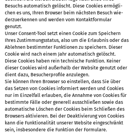
Besuchs auto­ma­tisch gelöscht. Diese Coo­kies ermög­li­
chen es uns, Ihren Brow­ser beim nächs­ten Besuch wie­
der­zu­er­ken­nen und werden vom Kon­takt­for­mu­lar
genutzt.
Unser Con­sent-Tool setzt einen Cookie zum Spei­chern
Ihres Zustim­mungs­sta­tus, also um die Erlaub­nis oder das
Ableh­nen bestimm­ter Funk­tio­nen zu spei­chern. Dieser
Cookie wird nach einem Jahr auto­ma­tisch gelöscht.
Diese Coo­kies haben rein tech­ni­sche Funk­tion. Keiner
dieser Coo­kies wird außer­halb der Web­site genutzt oder
dient dazu, Besu­cher­pro­file anzu­le­gen.
Sie können Ihren Brow­ser so ein­stel­len, dass Sie über
das Setzen von Coo­kies infor­miert werden und Coo­kies
nur im Ein­zel­fall erlau­ben, die Annahme von Coo­kies für
bestimmte Fälle oder gene­rell aus­schlie­ßen sowie das
auto­ma­ti­sche Löschen der Coo­kies beim Schlie­ßen des
Brow­sers akti­vie­ren. Bei der Deak­ti­vie­rung von Coo­kies
kann die Funk­tio­na­li­tät unse­rer Web­site ein­ge­schränkt
sein, ins­be­son­dere die Funk­tion der For­mu­lare.