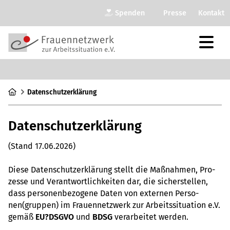
Spenden
Presse
Kontakt
Daten­schut­z­er­klä­rung
Daten­schut­z­er­klä­rung
(Stand 17.06.2026)
Diese Daten­schut­z­er­klä­rung stellt die Maß­nah­men, Pro­
zesse und Ver­ant­wort­lich­kei­ten dar, die sicher­stel­len,
dass per­so­nen­be­zo­gene Daten von exter­nen Per­so­
nen(grup­pen) im Frau­en­netz­werk zur Arbeits­si­tua­tion e.V.
gemäß
EU?DSGVO
und
BDSG
ver­ar­bei­tet werden.