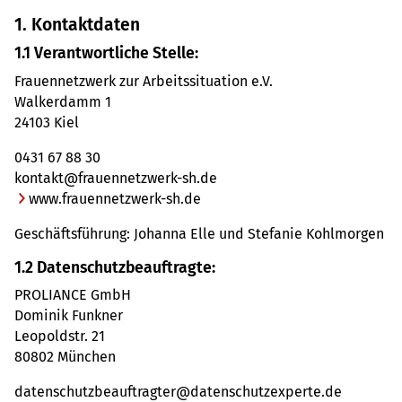
1.
Kon­takt­da­ten
1.1 Ver­ant­wort­li­che Stelle:
Frau­en­netz­werk zur Arbeits­si­tua­tion e.V.
Walk­er­damm 1
24103 Kiel
0431 67 88 30
kon­takt@​fra​uenn​etzw​erk-​sh.​de
www.​fra​uenn​etzw​erk-​sh.​de
Geschäfts­füh­rung: Johanna Elle und Ste­fa­nie Kohl­mor­gen
1.2 Daten­schutz­be­auf­tragte:
PRO­LI­ANCE GmbH
Domi­nik Funkner
Leo­pold­str. 21
80802 Mün­chen
daten­schutz­be­auf­trag­ter@​dat​ensc​hutz​expe​rte.​de