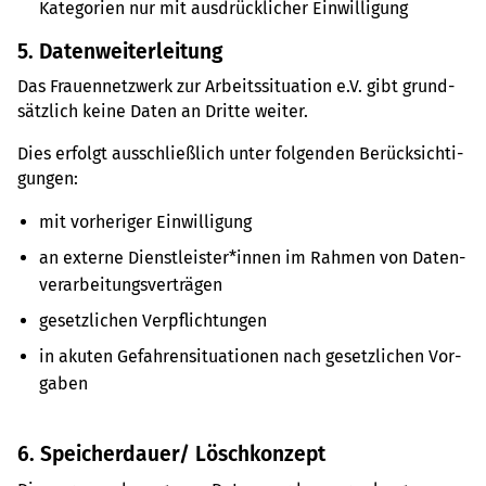
Kate­go­rien nur mit aus­drück­li­cher Ein­wil­li­gung
5. Daten­wei­ter­lei­tung
Das Frau­en­netz­werk zur Arbeits­si­tua­tion e.V. gibt grund­
sätz­lich keine Daten an Dritte weiter.
Dies erfolgt aus­schlie­ß­lich unter fol­gen­den Berück­sich­ti­
gun­gen:
mit vor­he­ri­ger Ein­wil­li­gung
an externe Dienst­leis­ter*innen im Rahmen von Daten­
ver­ar­bei­tungs­ver­trä­gen
gesetz­li­chen Ver­pflich­tun­gen
in akuten Gefah­ren­si­tua­tio­nen nach gesetz­li­chen Vor­
ga­ben
6. Spei­cherdauer/ Lösch­kon­zept