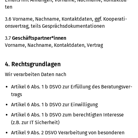
ten
3.6 Vor­name, Nach­name, Kon­takt­da­ten, ggf. Koope­ra­ti­
ons­ver­trag, teils Gesprächs­do­ku­men­ta­tio­nen
3.7
Geschäfts­part­ner*innen
Vor­name, Nach­name, Kon­takt­da­ten, Ver­trag
4. Rechts­grund­la­gen
Wir ver­ar­bei­ten Daten nach
Arti­kel 6 Abs. 1 b DSVO zur Erfül­lung des Bera­tungs­ver­
trags
Arti­kel 6 Abs. 1 b DSVO zur Ein­wil­li­gung
Arti­kel 6 Abs. 1 b DSVO zum berech­tig­ten Inter­esse
(z.B. zur IT Sicher­heit)
Arti­kel 9 Abs. 2 DSVO Ver­ar­bei­tung von beson­de­ren