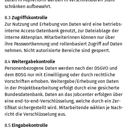
schrän­ken auf­be­wahrt.
8.3
Zugriffs­kon­trolle
Zur Nut­zung und Erhe­bung von Daten wird eine betriebs­
in­terne Access-Daten­bank genutzt, zur Datei­ab­lage der
interne Akten­plan. Mit­ar­bei­te­rin­nen können nur über
ihre Pass­wort­ken­nung und rol­len­ba­siert Zugriff auf Daten
nehmen. Nicht auto­ri­sierte Berei­che sind gesperrt.
8.4
Wei­ter­ga­be­kon­trolle
Per­so­nen­be­zo­gene Daten werden nach der DSGVO und
dem BDSG nur mit Ein­wil­li­gung oder durch recht­li­che
Vor­schrif­ten erho­ben. Wei­ter­gabe/Erhe­bung von Daten
in der Pro­jekt­be­ar­bei­tung erfolgt durch eine gesi­cherte
Bun­des­da­ten­bank. Daten an das Job­cen­ter erfol­gen über
eine end-to-end-Ver­schlüs­se­lung, welche durch ein Zer­
ti­fi­kat sicher­ge­stellt wird. Mit­ar­bei­tende wählen je Nach­
richt die Ver­schlüs­se­lung aus.
8.5
Ein­ga­be­kon­trolle