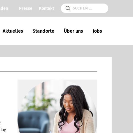
nden
Presse
Kontakt
Aktu­el­les
Stand­orte
Über uns
Jobs
e
­tag