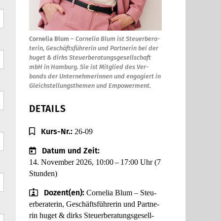
Cor­ne­lia Blum –
Cor­ne­lia Blum ist Steu­er­be­ra­
te­rin, Geschäfts­füh­re­rin und Part­ne­rin bei der
huget & dirks Steu­er­be­ra­tungs­ge­sell­schaft
mbH in Ham­burg. Sie ist Mit­glied des Ver­
bands der Unter­neh­me­rin­nen und enga­giert in
Gleich­stel­lungs­the­men und Empower­ment.
DETAILS
Kurs-Nr.:
26-09
Datum und Zeit:
14. Novem­ber 2026, 10:00 – 17:00 Uhr
(7
Stun­den)
Dozent(en):
Cor­ne­lia Blum – Steu­
er­be­ra­te­rin, Geschäfts­füh­re­rin und Part­ne­
rin huget & dirks Steu­er­be­ra­tungs­ge­sell­