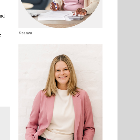
und
©canva
z