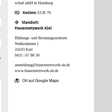
schaft mbH in Ham­burg
Kosten:
EUR 70
Stand­ort:
Frau­en­netz­werk Kiel
Bil­dungs- und Bera­tungs­zen­trum
Walk­er­damm 1
24103 Kiel
0431 | 67 88 30
r
anmel­dung@​fra​uenn​etzw​erk-​sh.​de
www.​fra​uenn​etzw​erk-​sh.​de
Ort auf Google Maps