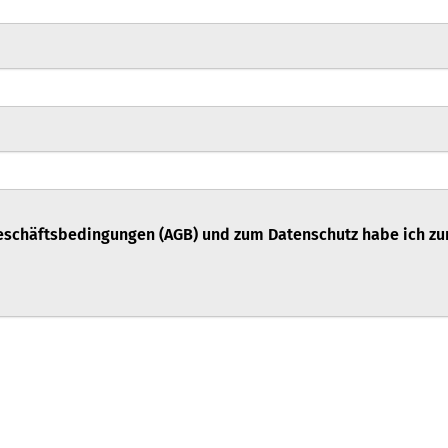
eschäfts­be­din­gun­gen (AGB)
und zum
Daten­schutz
habe ich zu