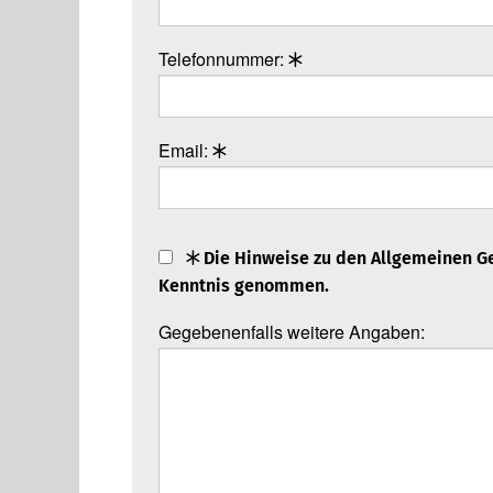
Telefonnummer:
Email:
Die Hin­weise zu den
All­ge­mei­nen G
Kennt­nis genom­men.
Gegebenenfalls weitere Angaben: