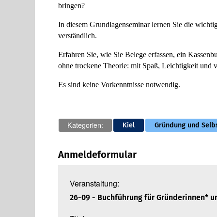
brin­gen?
In diesem Grund­la­g­en­se­mi­nar lernen Sie die wich­
ver­ständ­lich.
Erfah­ren Sie, wie Sie Belege erfas­sen, ein Kas­sen­b
ohne tro­ckene Theo­rie: mit Spaß, Leich­tig­keit und v
Es sind keine Vor­kennt­nisse not­wen­dig.
Kategorien:
Kiel
Gründung und Selbs
Anmeldeformular
Veranstaltung:
26-09 - Buch­füh­rung für Grün­de­rin­nen* u