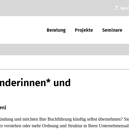
Spe
Bera­tung
Pro­jekte
Semi­nare
ünderinnen* und
en)
rün­dung und möch­ten Ihre Buch­füh­rung künf­tig selbst über­neh­men? Si
ser ver­ste­hen oder mehr Ord­nung und Struk­tur in Ihren Unter­neh­mens­all