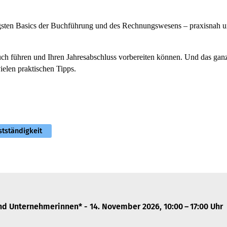
tigs­ten Basics der Buch­füh­rung und des Rech­nungs­we­sens – pra­xis­nah 
uch führen und Ihren Jah­res­ab­schluss vor­be­rei­ten können. Und das gan
ielen prak­ti­schen Tipps.
tständigkeit
nd Unter­neh­me­rin­nen* - 14. Novem­ber 2026, 10:00 – 17:00 Uhr