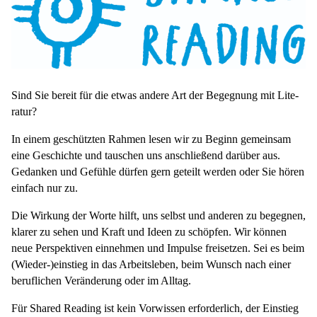
Sind Sie bereit für die etwas andere Art der Begeg­nung mit Lite­
ra­tur?
In einem geschütz­ten Rahmen lesen wir zu Beginn gemein­sam
eine Geschichte und tau­schen uns anschlie­ßend dar­über aus.
Gedan­ken und Gefühle dürfen gern geteilt werden oder Sie hören
ein­fach nur zu.
Die Wir­kung der Worte hilft, uns selbst und ande­ren zu begeg­nen,
klarer zu sehen und Kraft und Ideen zu schöp­fen. Wir können
neue Per­spek­ti­ven ein­neh­men und Impulse frei­set­zen. Sei es beim
(Wieder-)ein­stieg in das Arbeits­le­ben, beim Wunsch nach einer
beruf­li­chen Ver­än­de­rung oder im Alltag.
Für Shared Reading ist kein Vor­wis­sen erfor­der­lich, der Ein­stieg