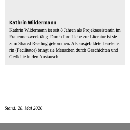
Kathrin Wildermann
Kath­rin Wil­der­mann ist seit 8 Jahren als Pro­jek­t­as­sis­ten­tin im
Frau­en­netz­werk tätig. Durch Ihre Liebe zur Lite­ra­tur ist sie
zum Shared Reading gekom­men. Als aus­ge­bil­dete Lese­lei­te­
rin (Faci­li­ta­tor) bringt sie Men­schen durch Geschich­ten und
Gedichte in den Aus­tausch.
Aktu­el­les
Pres­se­mel­dun­gen
Stand: 28. Mai 2026