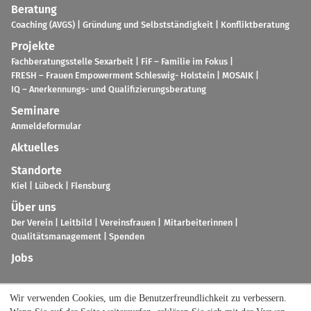
Bera­tung
Coa­ching (AVGS)
Grün­dung und Selbst­stän­dig­keit
Kon­flikt­be­ra­tung
Pro­jekte
Fach­be­ra­tungs­stelle Sex­ar­beit
FiF – Fami­lie im Fokus
FRESH – Frauen Empower­ment Schles­wig- Hol­stein
MOSAIK
IQ – Aner­ken­nungs- und Qua­li­fi­zie­rungs­be­ra­tung
Semi­nare
Anmel­de­for­mu­lar
Aktu­el­les
Stand­orte
Kiel
Lübeck
Flens­burg
Über uns
Der Verein
Leit­bild
Ver­eins­frauen
Mit­ar­bei­te­rin­nen
Qua­li­täts­ma­nage­ment
Spen­den
Jobs
Wir ver­wen­den Coo­kies, um die Benut­zer­freund­lich­keit zu ver­bes­sern.