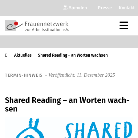
Spenden
Presse
Kontakt
Aktu­el­les
Shared Reading – an Worten wach­sen
–
Ver­öf­fent­licht: 11. Dezem­ber 2025
TERMIN-HIN­WEIS
Shared Reading – an Worten wach­
sen