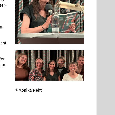
zer­
e­
icht
Ver­
Lan­
©Monika Neht