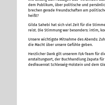
dem Publi­kum, über poli­ti­sche und per­sön­li­
bre­chen gerade Freund­schaf­ten am poli­ti­s
heißt?
Gilda Sahebi hat sich viel Zeit für die Sti
reist. Die Stim­mung war beson­ders: intim, kon­
Unsere wich­tigste Mit­nahme des Abends: Zuhö
die Macht über unsere Gefühle geben.
Herz­li­cher Dank gilt unse­rem FzA-Team für di
an­stal­tungs­ort, der Buch­hand­lung Zapata für 
des­frau­en­rat Schles­wig-Hol­stein und dem Gleic
Aktu­el­les
Pres­se­mel­dun­