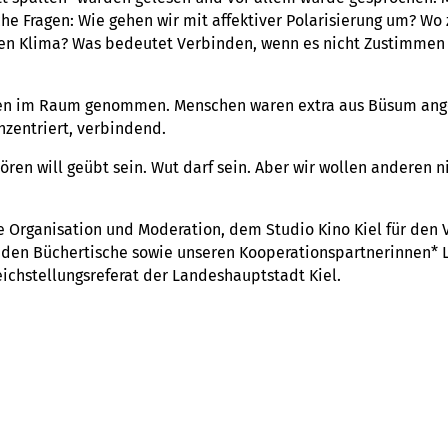
che Fragen: Wie gehen wir mit affek­ti­ver Pola­ri­sie­rung um? Wo 
chen Klima? Was bedeu­tet Ver­bin­den, wenn es nicht Zustim­men
m­men im Raum genom­men. Men­schen waren extra aus Büsum ang
zen­triert, ver­bin­dend.
­ren will geübt sein. Wut darf sein. Aber wir wollen ande­ren n
e Orga­ni­sa­tion und Modera­tion, dem Studio Kino Kiel für den 
den Bücher­ti­sche sowie unse­ren Koope­ra­ti­ons­part­ne­rin­nen* 
h­stel­lungs­re­fe­rat der Lan­des­haupt­stadt Kiel.
gen