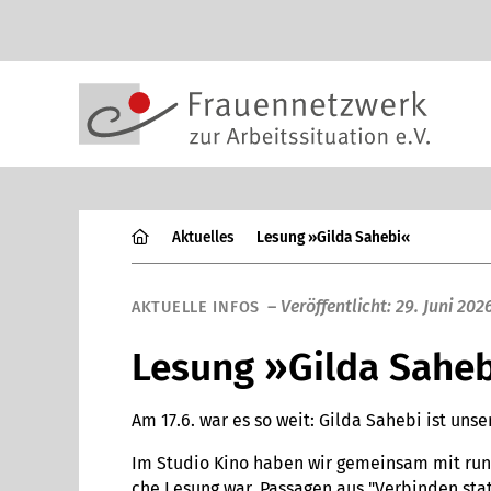
Aktu­el­les
Lesung »Gilda Sahebi«
–
Ver­öf­fent­licht: 29. Juni 202
AKTU­ELLE INFOS
Lesung »Gilda Sahe
Am 17.6. war es so weit: Gilda Sahebi ist unse
Im Studio Kino haben wir gemein­sam mit rund 
che Lesung war. Pas­sa­gen aus "Ver­bin­den st