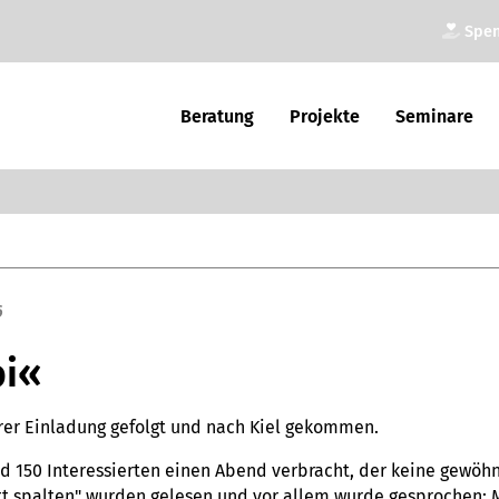
Spe
Bera­tung
Pro­jekte
Semi­nare
6
bi«
­rer Ein­la­dung gefolgt und nach Kiel gekom­men.
150 Inter­es­sier­ten einen Abend ver­bracht, der keine gewöhn­
att spal­ten" wurden gele­sen und vor allem wurde gespro­chen: 