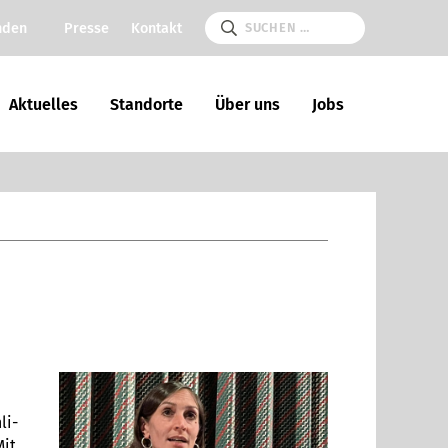
nden
Presse
Kontakt
Aktu­el­les
Stand­orte
Über uns
Jobs
li­
Mit