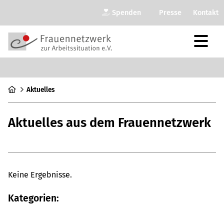
Spenden
Presse
Kontakt
Aktu­el­les
Aktu­el­les aus dem Frau­en­netz­werk
Keine Ergeb­nisse.
Kate­go­rien:
Alles