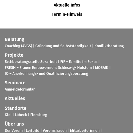
Aktuelle Infos
Termin-Hinweis
Bera­tung
Coa­ching (AVGS)
Grün­dung und Selbst­stän­dig­keit
Kon­flikt­be­ra­tung
Pro­jekte
Fach­be­ra­tungs­stelle Sex­ar­beit
FiF – Fami­lie im Fokus
FRESH – Frauen Empower­ment Schles­wig- Hol­stein
MOSAIK
IQ – Aner­ken­nungs- und Qua­li­fi­zie­rungs­be­ra­tung
Semi­nare
Anmel­de­for­mu­lar
Aktu­el­les
Stand­orte
Kiel
Lübeck
Flens­burg
Über uns
Der Verein
Leit­bild
Ver­eins­frauen
Mit­ar­bei­te­rin­nen