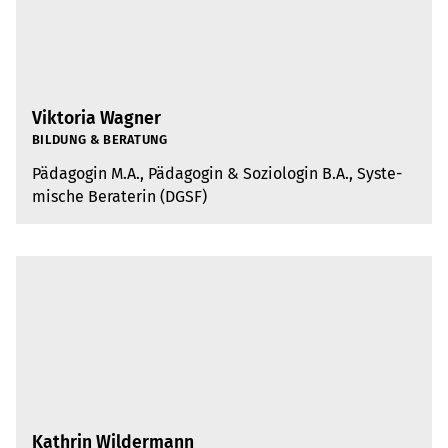
Viktoria Wagner
BIL­DUNG & BERA­TUNG
Päd­ago­gin M.A., Päd­ago­gin & Sozio­lo­gin B.A., Sys­te­
mi­sche Bera­te­rin (DGSF)
Kathrin Wildermann