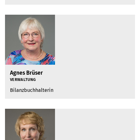
Agnes Brüser
VER­WAL­TUNG
Bilanz­buch­hal­te­rin