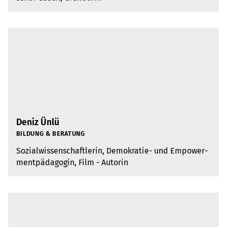
Deniz Ünlü
BIL­DUNG & BERA­TUNG
Sozi­al­wis­sen­schaft­le­rin, Demo­kra­tie- und Empower­
ment­päd­ago­gin, Film - Auto­rin