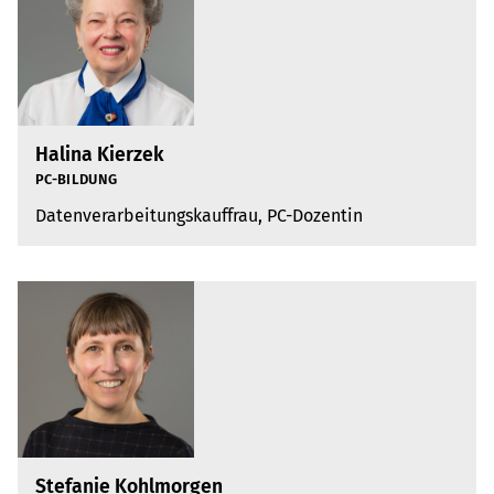
Halina Kierzek
PC-BIL­DUNG
Daten­ver­ar­bei­tungs­kauf­frau, PC-Dozen­tin
Stefanie Kohlmorgen