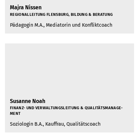
Majra Nissen
REGIO­NAL­LEI­TUNG FLENS­BURG, BIL­DUNG & BERA­TUNG
Päd­ago­gin M.A., Media­to­rin und Kon­flikt­coach
Susanne Noah
FINANZ- UND VER­WAL­TUNGS­LEI­TUNG & QUA­LI­TÄTS­MA­NAGE­
MENT
Sozio­lo­gin B.A., Kauf­frau, Qua­li­täts­coach