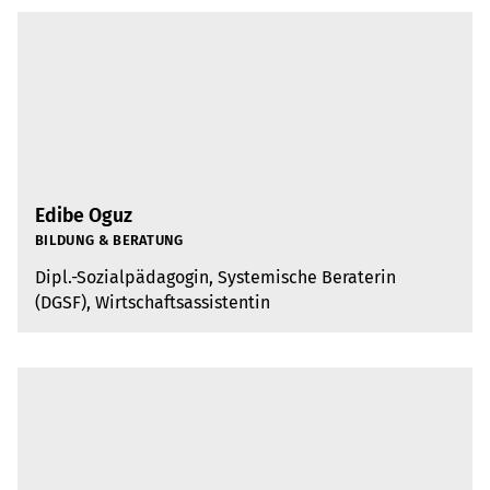
Edibe Oguz
BIL­DUNG & BERA­TUNG
Dipl.-Sozi­al­päd­ago­gin, Sys­te­mi­sche Bera­te­rin
(DGSF), Wirt­schafts­as­sis­ten­tin