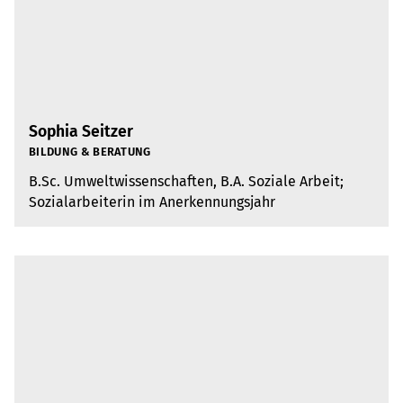
Sophia Seitzer
BIL­DUNG & BERA­TUNG
B.​Sc. Umwelt­wis­sen­schaf­ten, B.A. Soziale Arbeit;
Sozi­al­ar­bei­te­rin im Aner­ken­nungs­jahr