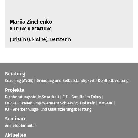
Mariia Zinchenko
BIL­DUNG & BERA­TUNG
Juris­tin (Ukraine), Bera­te­rin
Bera­tung
Coa­ching (AVGS)
Grün­dung und Selbst­stän­dig­keit
Kon­flikt­be­ra­tung
Pro­jekte
Fach­be­ra­tungs­stelle Sex­ar­beit
FiF – Fami­lie im Fokus
FRESH – Frauen Empower­ment Schles­wig- Hol­stein
MOSAIK
IQ – Aner­ken­nungs- und Qua­li­fi­zie­rungs­be­ra­tung
Semi­nare
Anmel­de­for­mu­lar
Aktu­el­les