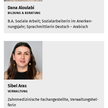
Dana Aloulabi
BIL­DUNG & BERA­TUNG
B.A. Soziale Arbeit; Sozi­al­ar­bei­te­rin im Aner­ken­
nungs­jahr; Sprach­mitt­le­rin Deutsch – Ara­bisch
Sibel Aras
VER­WAL­TUNG
Zahn­me­di­zi­ni­sche Fach­an­ge­stellte, Ver­wal­tungs­hel­
fe­rin