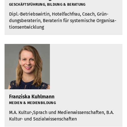
GESCHÄFTS­FÜH­RUNG, BIL­DUNG & BERA­TUNG
Dipl.-Betriebs­wir­tin, Hotel­fach­frau, Coach, Grün­
dungs­be­ra­te­rin, Bera­te­rin für sys­te­mi­sche Orga­ni­sa­
ti­ons­ent­wick­lung
Franziska Kuhlmann
MEDIEN & MEDI­EN­BIL­DUNG
M.A. Kultur-,Sprach und Medi­en­wis­sen­schaf­ten, B.A.
Kultur- und Sozi­al­wis­sen­schaf­ten