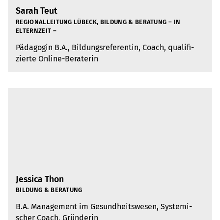
Sarah Teut
REGIO­NAL­LEI­TUNG LÜBECK, BIL­DUNG & BERA­TUNG – IN
ELTERN­ZEIT –
Päd­ago­gin B.A., Bil­dungs­re­fe­ren­tin, Coach, qua­li­fi­
zierte Online-Bera­te­rin
Jessica Thon
BIL­DUNG & BERA­TUNG
B.A. Manage­ment im Gesund­heits­we­sen, Sys­te­mi­
scher Coach, Grün­de­rin