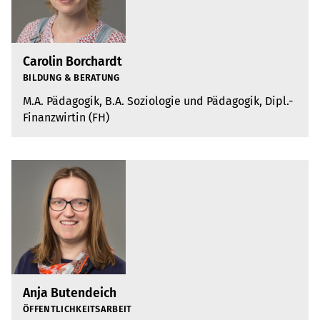
Carolin Borchardt
BIL­DUNG & BERA­TUNG
M.A. Päd­ago­gik, B.A. Sozio­lo­gie und Päd­ago­gik, Dipl.-
Finanz­wir­tin (FH)
Anja Butendeich
ÖFFENT­LICH­KEITS­AR­BEIT