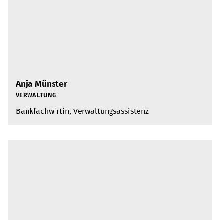
Anja Münster
VER­WAL­TUNG
Bank­fach­wir­tin, Ver­wal­tungs­as­sis­tenz