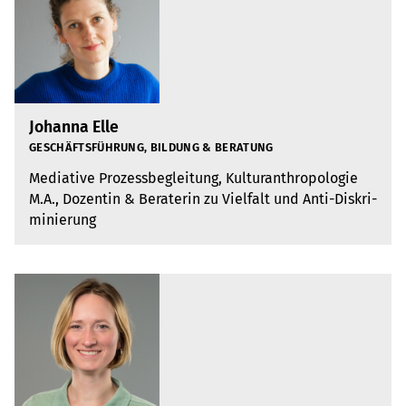
Johanna Elle
GESCHÄFTS­FÜH­RUNG, BIL­DUNG & BERA­TUNG
Media­tive Pro­zess­be­glei­tung, Kul­tur­anthro­po­lo­gie
M.A., Dozen­tin & Bera­te­rin zu Viel­falt und Anti-Dis­kri­
mi­nie­rung