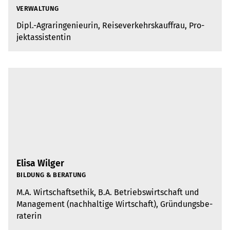
VER­WAL­TUNG
Dipl.-Agrar­in­ge­nieu­rin, Rei­se­ver­kehrs­kauf­frau, Pro­
jek­t­as­sis­ten­tin
Elisa Wilger
BIL­DUNG & BERA­TUNG
M.A. Wirt­schafts­ethik, B.A. Betriebs­wirt­schaft und
Manage­ment (nach­hal­tige Wirt­schaft), Grün­dungs­be­
ra­te­rin