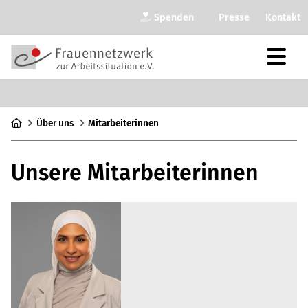
Spenden
Presse
Kontakt
Über uns
Mit­ar­bei­te­rin­nen
Unsere Mit­ar­bei­te­rin­nen