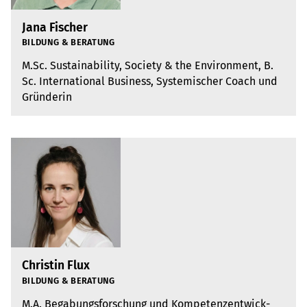
Jana Fischer
BIL­DUNG & BERA­TUNG
M.​Sc. Sus­tai­na­bi­lity, Society & the Envi­ron­ment, B.​
Sc. Inter­na­tio­nal Busi­ness, Sys­te­mi­scher Coach und
Grün­de­rin
Christin Flux
BIL­DUNG & BERA­TUNG
M.A. Bega­bungs­for­schung und Kom­pe­tenz­ent­wick­