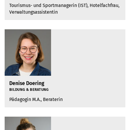
Tou­ris­mus- und Sport­ma­na­ge­rin (IST), Hotel­fach­frau,
Ver­wal­tungs­as­sis­ten­tin
Denise Doering
BIL­DUNG & BERA­TUNG
Päd­ago­gin M.A., Bera­te­rin