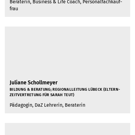
Bera­te­rin, Busi­ness & Life Coach, Per­so­nal­fach­kauf­
frau
Juliane Schollmeyer
BIL­DUNG & BERA­TUNG; REGIO­NAL­LEI­TUNG LÜBECK (ELTERN­
ZEIT­VER­TRE­TUNG FÜR SARAH TEUT)
Päd­ago­gin, DaZ Leh­re­rin, Bera­te­rin