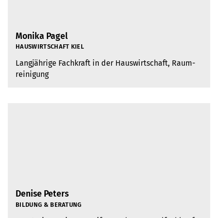
Monika Pagel
HAUS­WIRT­SCHAFT KIEL
Lang­jäh­rige Fach­kraft in der Haus­wirt­schaft, Raum­
rei­ni­gung
Denise Peters
BIL­DUNG & BERA­TUNG