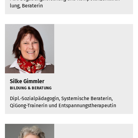
lung, Bera­te­rin
Silke Gimmler
BIL­DUNG & BERA­TUNG
Dipl.-Sozi­al­päd­ago­gin, Sys­te­mi­sche Bera­te­rin,
QiGong-Trai­ne­rin und Ent­span­nungs­the­ra­peu­tin