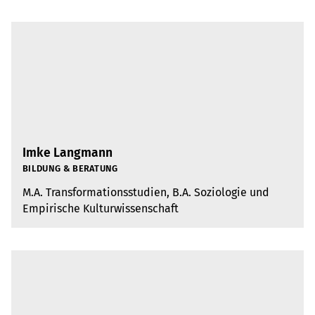
Imke Langmann
BIL­DUNG & BERA­TUNG
M.A. Trans­for­ma­ti­ons­stu­dien, B.A. Sozio­lo­gie und
Empi­ri­sche Kul­tur­wis­sen­schaft