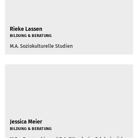
Rieke Lassen
BIL­DUNG & BERA­TUNG
M.A. Sozio­kul­tu­relle Stu­dien
Jessica Meier
BIL­DUNG & BERA­TUNG