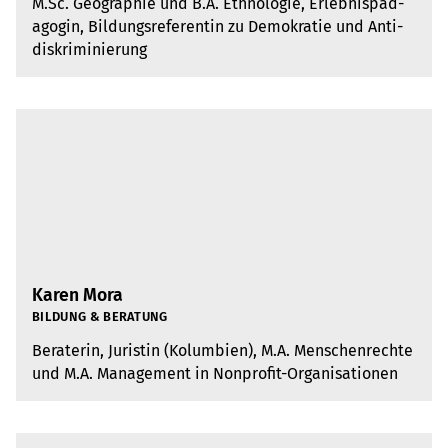
M.​Sc. Geo­gra­phie und B.A. Eth­no­lo­gie, Erleb­nis­päd­
ago­gin, Bil­dungs­re­fe­ren­tin zu Demo­kra­tie und Anti­
dis­kri­mi­nie­rung
Karen Mora
BIL­DUNG & BERA­TUNG
Bera­te­rin, Juris­tin (Kolum­bien), M.A. Men­schen­rechte
und M.A. Manage­ment in Non­pro­fit-Orga­ni­sa­tio­nen