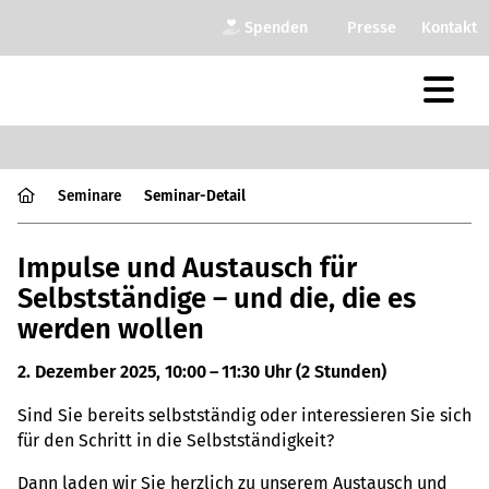
Spenden
Presse
Kontakt
Semi­nare
Semi­nar-Detail
Impulse und Austausch für
Selbstständige – und die, die es
werden wollen
2. Dezember 2025, 10:00 – 11:30 Uhr
(2 Stunden)
Sind Sie bereits selbst­stän­dig oder inter­es­sie­ren Sie sich
für den Schritt in die Selbst­stän­dig­keit?
Dann laden wir Sie herz­lich zu unse­rem Aus­tausch und