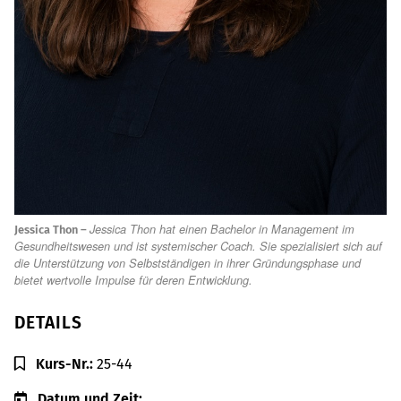
Jes­sica Thon hat einen Bache­lor in Manage­ment im
Jes­sica Thon –
Gesund­heits­we­sen und ist sys­te­mi­scher Coach. Sie spe­zia­li­siert sich auf
die Unter­stüt­zung von Selbst­stän­di­gen in ihrer Grün­dungs­phase und
bietet wert­volle Impulse für deren Ent­wick­lung.
DETAILS
Kurs-Nr.:
25-44
Datum und Zeit: