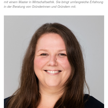
mit einem Master in Wirt­schafts­ethik. Sie bringt umfang­rei­che Erfah­rung
in der Bera­tung von Grün­de­rin­nen und Grün­dern mit.