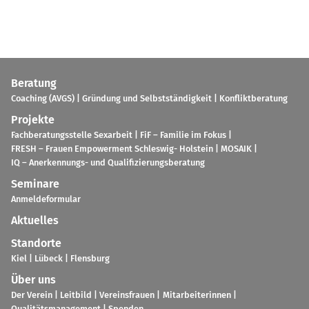
Bera­tung
Coa­ching (AVGS)
Grün­dung und Selbst­stän­dig­keit
Kon­flikt­be­ra­tung
Pro­jekte
Fach­be­ra­tungs­stelle Sex­ar­beit
FiF – Fami­lie im Fokus
FRESH – Frauen Empower­ment Schles­wig- Hol­stein
MOSAIK
IQ – Aner­ken­nungs- und Qua­li­fi­zie­rungs­be­ra­tung
Semi­nare
Anmel­de­for­mu­lar
Aktu­el­les
Stand­orte
Kiel
Lübeck
Flens­burg
Über uns
Der Verein
Leit­bild
Ver­eins­frauen
Mit­ar­bei­te­rin­nen
Qua­li­täts­ma­nage­ment
Spen­den