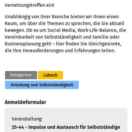
Ver­net­zungs­tref­fen ein!
Unab­hän­gig von Ihrer Bran­che bieten wir Ihnen einen
Raum, um über die Themen zu spre­chen, die Sie aktu­ell
bewe­gen. Ob es um Social Media, Work-Life-Balance, die
Ver­ein­bar­keit von Selbst­stän­dig­keit und Fami­lie oder
Busi­ness­pla­nung geht – hier finden Sie Gleich­ge­sinnte,
die Ihre Her­aus­for­de­run­gen und Erfah­run­gen teilen.
Kategorien:
Lübeck
Gründung und Selbstständigkeit
Anmeldeformular
Veranstaltung:
25-44 - Impulse und Aus­tausch für Selbst­stän­dige