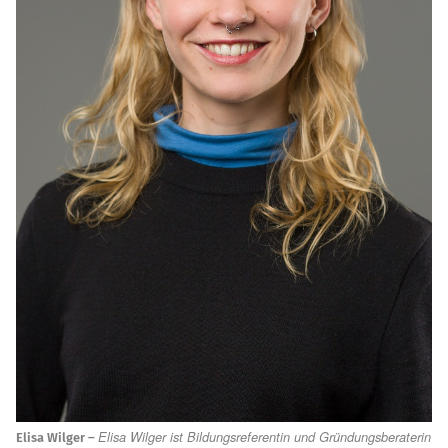
Elisa Wilger ist Bil­dungs­re­fe­ren­tin und Grün­dungs­be­ra­te­rin
Elisa Wilger –