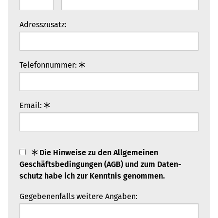
Adresszusatz:
Telefonnummer:
Email:
Die Hin­weise zu den
All­ge­mei­nen
Geschäfts­be­din­gun­gen (AGB)
und zum
Daten­
schutz
habe ich zur Kennt­nis genom­men.
Gegebenenfalls weitere Angaben: